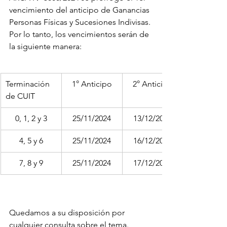
vencimiento del anticipo de Ganancias 
Personas Físicas y Sucesiones Indivisas. 
Por lo tanto, los vencimientos serán de 
la siguiente manera:
Terminación 
1° Anticipo
2° Anticipo
de CUIT
0, 1, 2 y 3
25/11/2024
13/12/2024
4, 5 y 6
25/11/2024
16/12/2024
7, 8 y 9
25/11/2024
17/12/2024
Quedamos a su disposición por 
cualquier consulta sobre el tema.