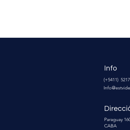
terés en materia
General (ARCA) 5848/2026,
lacionada con los
publicada en el B. O. el
del Impuesto a las
15/05/2026, se reglamentó el
ra Personas
procedimiento para la
ontinuación,
implementación del Certificad
el detalle: RESO
de Trabajo Digital, según lo di
Info
(+5411) 5217
Info@estvide
Direcci
Paraguay 160
CABA