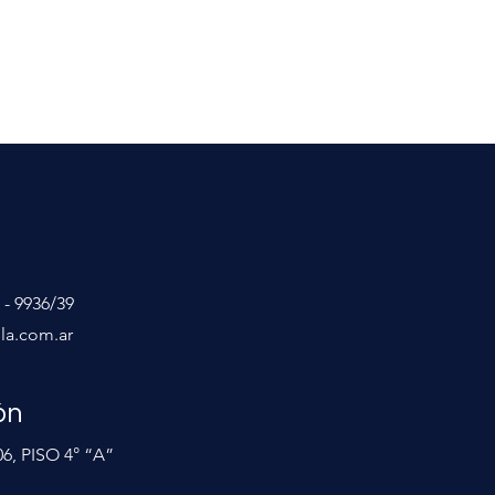
o
s
 - 9936/39
la.com.ar
ón
6, PISO 4° “A”