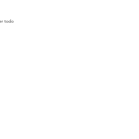
er todo
tal